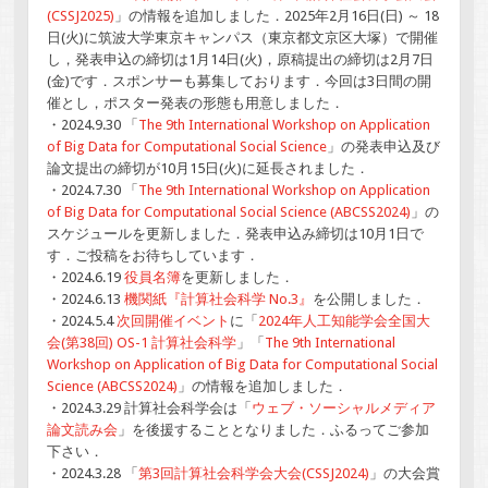
(CSSJ2025)
」の情報を追加しました．2025年2月16日(日) ～ 18
日(火)に筑波大学東京キャンパス（東京都文京区大塚）で開催
し，発表申込の締切は1月14日(火)，原稿提出の締切は2月7日
(金)です．スポンサーも募集しております．今回は3日間の開
催とし，ポスター発表の形態も用意しました．
・2024.9.30 「
The 9th International Workshop on Application
of Big Data for Computational Social Science
」の発表申込及び
論文提出の締切が10月15日(火)に延長されました．
・2024.7.30 「
The 9th International Workshop on Application
of Big Data for Computational Social Science (ABCSS2024)
」の
スケジュールを更新しました．発表申込み締切は10月1日で
す．ご投稿をお待ちしています．
・2024.6.19
役員名簿
を更新しました．
・2024.6.13
機関紙『計算社会科学 No.3』
を公開しました．
・2024.5.4
次回開催イベント
に「
2024年人工知能学会全国大
会(第38回) OS-1 計算社会科学
」「
The 9th International
Workshop on Application of Big Data for Computational Social
Science (ABCSS2024)
」の情報を追加しました．
・2024.3.29 計算社会科学会は「
ウェブ・ソーシャルメディア
論文読み会
」を後援することとなりました．ふるってご参加
下さい．
・2024.3.28 「
第3回計算社会科学会大会(CSSJ2024)
」の大会賞