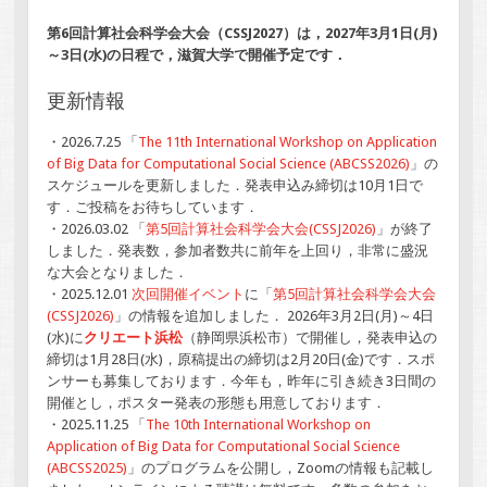
第6回計算社会科学会大会（CSSJ2027）は，2027年3月1日(月)
～3日(水)の日程で，滋賀大学で開催予定です．
更新情報
・2026.7.25 「
The 11th International Workshop on Application
of Big Data for Computational Social Science (ABCSS2026)
」の
スケジュールを更新しました．発表申込み締切は10月1日で
す．ご投稿をお待ちしています．
・2026.03.02 「
第5回計算社会科学会大会(CSSJ2026)
」が終了
しました．発表数，参加者数共に前年を上回り，非常に盛況
な大会となりました．
・2025.12.01
次回開催イベント
に「
第5回計算社会科学会大会
(CSSJ2026)
」の情報を追加しました． 2026年3月2日(月)～4日
(水)に
クリエート浜松
（静岡県浜松市）で開催し，発表申込の
締切は1月28日(水)，原稿提出の締切は2月20日(金)です．スポ
ンサーも募集しております．今年も，昨年に引き続き3日間の
開催とし，ポスター発表の形態も用意しております．
・2025.11.25 「
The 10th International Workshop on
Application of Big Data for Computational Social Science
(ABCSS2025)
」のプログラムを公開し，Zoomの情報も記載し