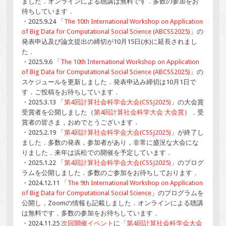
ました．オンラインによる聴講は無料です．多数の参加をお
待ちしています．
・2025.9.24 「
The 10th International Workshop on Application
of Big Data for Computational Social Science (ABCSS2025)
」の
発表申込及び論文提出の締切が10月15日(水)に延長されまし
た．
・2025.9.6 「
The 10th International Workshop on Application
of Big Data for Computational Social Science (ABCSS2025)
」の
スケジュールを更新しました．発表申込み締切は10月1日で
す．ご投稿をお待ちしています．
・2025.3.13 「
第4回計算社会科学会大会(CSSJ2025)
」の大会賞
受賞者を公開しました（
第4回計算社会科学大会 大会賞
）．受
賞者の皆さま，おめでとうございます．
・2025.2.19 「
第4回計算社会科学会大会(CSSJ2025)
」が終了し
ました．多数の発表，参加者があり，非常に盛況な大会にな
りました．来年は浜松での開催を予定しています．
・2025.1.22 「
第4回計算社会科学会大会(CSSJ2025)
」のプログ
ラムを公開しました．多数のご参加をお待ちしております．
・2024.12.11 「
The 9th International Workshop on Application
of Big Data for Computational Social Science
」のプログラムを
公開し，Zoomの情報も記載しました．オンラインによる聴講
は無料です．多数の参加をお待ちしています．
・2024.11.25
次回開催イベント
に「
第4回計算社会科学会大会