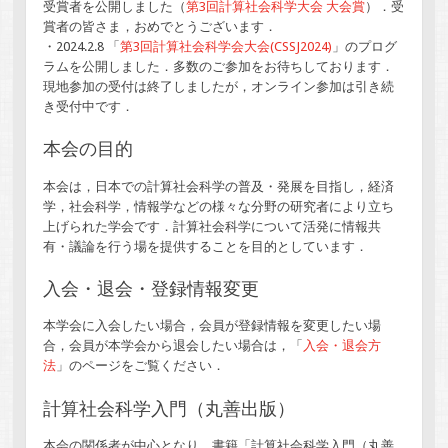
受賞者を公開しました（
第3回計算社会科学大会 大会賞
）．受
賞者の皆さま，おめでとうございます．
・2024.2.8 「
第3回計算社会科学会大会(CSSJ2024)
」のプログ
ラムを公開しました．多数のご参加をお待ちしております．
現地参加の受付は終了しましたが，オンライン参加は引き続
き受付中です．
本会の目的
本会は，日本での計算社会科学の普及・発展を目指し，経済
学，社会科学，情報学などの様々な分野の研究者により立ち
上げられた学会です．計算社会科学について活発に情報共
有・議論を行う場を提供することを目的としています．
入会・退会・登録情報変更
本学会に入会したい場合，会員が登録情報を変更したい場
合，会員が本学会から退会したい場合は，「
入会・退会方
法
」のページをご覧ください．
計算社会科学入門（丸善出版）
本会の関係者が中心となり，書籍「計算社会科学入門（丸善