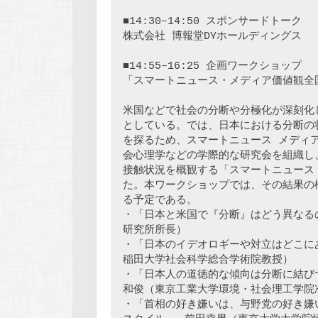
■14:30–14:50 スポンサードトーク 
株式会社 博報堂DYホールディングス

■14:55–16:25 企画ワークショップ 
米国などで社会の分断や分極化が深刻化
としている。では、日本における分断の
を探るため、スマートニュース メディ
会心理学などの学際的な研究会を組織し
接触状況を概観する「スマートニュース・
た。本ワークショップでは、その結果の
る予定である。

・「日本と米国で『分断』はどう異なるの
研究所所長）

・「日本のイデオロギーや対立はどこに
稲田大学社会科学総合学術院教授）

・「日本人の道徳的な傾向は分断に結び
和俊（東京工業大学環境・社会理工学院准
・「首相の好き嫌いは、与野党の好き嫌