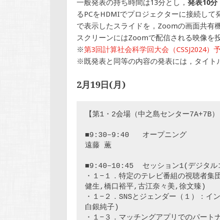
一般発表の持ち時間は13分とし，
発表10
るPCをHDMIでプロジェクターに接続し
で表示したスライドを，Zoomの画面共有
スクリーンにはZoomで配信される映像を
※
第3回計算社会科学回大会（CSSJ2024）
※既発表と同等の内容の発表には，タイト
2月19日(月)
【第1・2会場（中之島センター7A+7B
■9:30–9:40   オープニング

遠藤 薫

■9:40–10:45  セッション1(デジ
・１−１．特定のテレビ番組の視聴者集団
健生,橋口裕平,古江奈々美,徐文臻)

・１−２．SNSとジェンダー（１）：イン
白銀純子)

・１−３．マッチングアプリでのパートナ