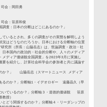
  司会：岡田勇

  司会：笹原和俊

しているとされ、多くの調査がその実態を解明しよう
状況はどうなのだろうか。日本における分断軸の位置
ア研究所（所長：山脇岳志）は、世論調査・政治・社
、日本国内の政治的・社会的分断や、人々のメディア
メディア価値観全国調査」を2023年3月に実施し
概要を紹介し、計算社会科学会の参加者と共に議論す
か？」   山脇岳志（スマートニュース メディア
あるのか？」分断軸1・イデオロギー  遠藤晶久（早
ついているのか？」分断軸３・道徳的価値観   笹原
教授）

いとどう関係するのか？」分断軸４・リーダシップの