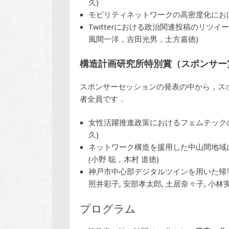
久)
モビリティネットワークの高密度化における
Twitterにおける政治関連投稿のリツ
風間一洋，吉田光男，土方嘉徳)
構造計画研究所特別賞（スポンサー
スポンサーセッションの発表の中から，ス
者全員です．
女性活躍推進政策におけるフェムテックの
久)
ネットワーク構造を援用した中山間地域
(小野 聡，木村 道徳)
神戸市中心部デジタルツインを用いた帰宅
照井彩子, 安部孝太郎, 土居奈々子, 小林実
プログラム