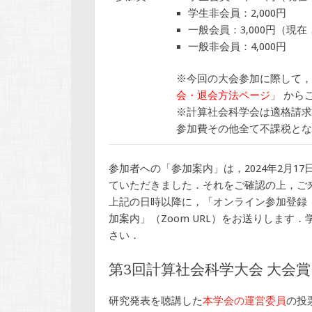
学生非会員：2,000円
一般会員：3,000円（現
一般非会員：4,000円
※今回の大会参加に際して，
会・退会方法ページ
」 から
※計算社会科学会は適格請求
参加費その他全て不課税とな
参加者への「参加案内」は，2024年2月17日 
ていただきました．それをご確認の上，ご
上記の日時以降に，「オンライン参加登録（
加案内」（Zoom URL）をお送りしま
さい．
第3回計算社会科学大会 大会賞
研究発表を聴講した
本学会の運営委員
の投