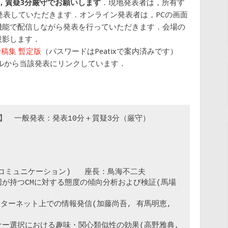
分，質疑3分厳守でお願いします
．現地発表者は，所有す
て発表していただきます．オンライン発表者は，PCの画面
機能で配信しながら発表を行っていただきます．会場の
投影します．
予稿集 暫定版
（パスワードはPeatixで案内済みです）
ルから当該発表にリンクしています．
）】　一般発表：発表10分＋質疑3分（厳守）

タルコミュニケーション)   座長：鳥海不二夫

が持つCMに対する態度の傾向分析および検証(馬場
ターネット上での情報発信(加藤尚吾, 有馬明恵, 
ー選択における趣味・関心類似性の効果(高野雅典, 