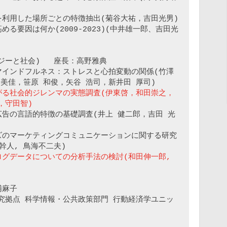
を利用した場所ごとの特徴抽出(菊谷大祐，吉田光男)

る要因は何か(2009-2023)(中井雄一郎、吉田光
ロジーと社会)   座長：高野雅典

インドフルネス：ストレスと心拍変動の関係(竹澤 
がる社会的ジレンマの実態調査(伊東啓，和田崇之，
，守田智)
ram広告の言語的特徴の基礎調査(井上 健二郎，吉田 光
ズのマーケティングコミュニケーションに関する研究
グデータについての分析手法の検討(和田伸一郎, 
浦麻子

究拠点 科学情報・公共政策部門 行動経済学ユニッ