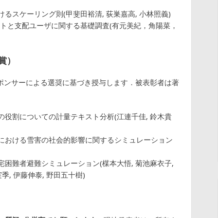
スケーリング則(甲斐田裕清, 荻巣嘉高, 小林照義)
イートと支配ユーザに関する基礎調査(有元美紀，角陽菜，
賞）
ポンサーによる選奨に基づき授与します．被表彰者は著
役割についての計量テキスト分析(江連千佳, 鈴木貴
における雪害の社会的影響に関するシミュレーション
困難者避難シミュレーション(楳本大悟, 菊池麻衣子,
季, 伊藤伸泰, 野田五十樹)