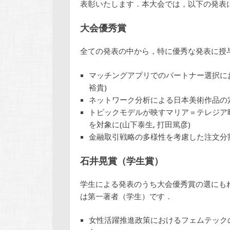
表彰いたします．本大会では，以下の発表
大会優秀賞
全ての発表の中から，特に優秀な発表に授
マッチングアプリでのパートナー選択にお
裕貴)
ネットワーク分析による日本美術作品の定量
トピックモデルが映すマリア＝テレジア
を対象に(山下泰生, 打田篤彦)
金融取引戦略の多様性を考慮した注文分割
石井晃賞（学生賞）
学生による発表のうち大会優秀賞の選にも
は第一著者（学生）です．
女性活躍推進政策におけるフェムテックの