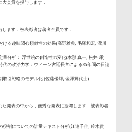
に大会賞を授与します．
与します．被表彰者は著者全員です．
ける趣味関心類似性の効果(高野雅典, 毛塚和宏, 瀧川
分析： 浮世絵の創造性の変化(本那 真一, 松井 暉)
時代の政治力学：ウィーン宮廷長官による35年間の日誌
取引戦略のモデル化 (佐藤優輝, 金澤輝代士)
れた発表の中から，優秀な発表に授与します．被表彰者
役割についての計量テキスト分析(江連千佳, 鈴木貴